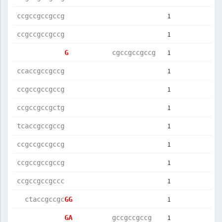
1
ccgccgccgccg
1
ccgccgccgccg
1
G           
cgccgccgccg 
1
ccaccgccgccg
1
ccgccgccgccg
1
ccgccgccgctg
1
tcaccgccgccg
1
ccgccgccgccg
1
ccgccgccgccg
1
ccgccgccgccc
1
  ctaccgccgc
GG          
1
GA          
gccgccgccg  