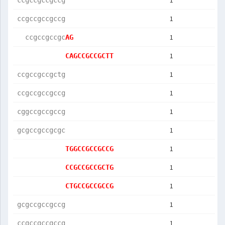
1
ccgccgccgccg
1
ccgccgccgccg
1
  ccgccgccgc
AG          
1
CAGCCGCCGCTT
1
ccgccgccgctg
1
ccgccgccgccg
1
cggccgccgccg
1
gcgccgccgcgc
1
TGGCCGCCGCCG
1
CCGCCGCCGCTG
1
CTGCCGCCGCCG
1
gcgccgccgccg
1
ccgccgccgccg