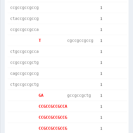
1
ccgccgccgccg
1
ctaccgccgccg
1
ccgccgccgcca
1
T           
cgccgccgccg 
1
ctgccgccgcca
1
ccgccgccgctg
1
cagccgccgccg
1
ctgccgccgctg
1
GA          
gccgccgctg  
1
CCGCCGCCGCCA
1
CCGCCGCCGCCG
1
CCGCCGCCGCCG