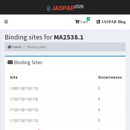
2026
JASPAR
0
Toggle
Cart
JASPAR Blog
navigation
Binding sites for
MA2538.1
Home
Binding sites
Binding Sites
Site
Occurrences
1
cagccgccgccg
1
ccgccgccgccg
1
ccgccgccgccg
1
ccgccgccgccg