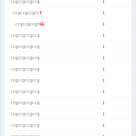
1
ccgccgccgccg
1
 ccgccgccgcc
T           
1
  ccgccgccgc
GG          
1
ccgccgccgccg
1
ccgccgccgccg
1
ccgccgccgccg
1
ccgccgccgccg
1
ccgccgccgccg
1
ccgccgccgccg
1
ctgccgccgccg
1
ccgccgccgccg
1
ccgccgccgccg