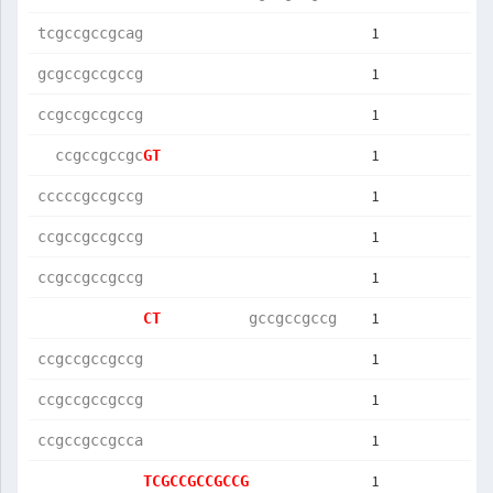
1
tcgccgccgcag
1
gcgccgccgccg
1
ccgccgccgccg
1
  ccgccgccgc
GT          
1
cccccgccgccg
1
ccgccgccgccg
1
ccgccgccgccg
1
CT          
gccgccgccg  
1
ccgccgccgccg
1
ccgccgccgccg
1
ccgccgccgcca
1
TCGCCGCCGCCG