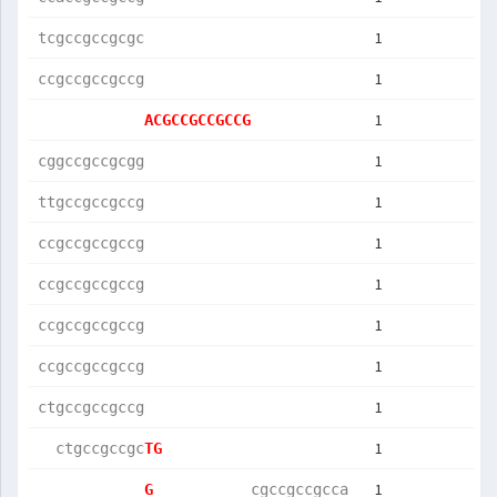
1
tcgccgccgcgc
1
ccgccgccgccg
1
ACGCCGCCGCCG
1
cggccgccgcgg
1
ttgccgccgccg
1
ccgccgccgccg
1
ccgccgccgccg
1
ccgccgccgccg
1
ccgccgccgccg
1
ctgccgccgccg
1
  ctgccgccgc
TG          
1
G           
cgccgccgcca 