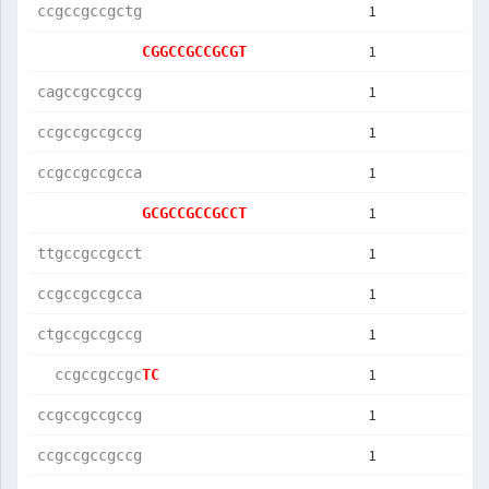
1
ccgccgccgctg
1
CGGCCGCCGCGT
1
cagccgccgccg
1
ccgccgccgccg
1
ccgccgccgcca
1
GCGCCGCCGCCT
1
ttgccgccgcct
1
ccgccgccgcca
1
ctgccgccgccg
1
  ccgccgccgc
TC          
1
ccgccgccgccg
1
ccgccgccgccg