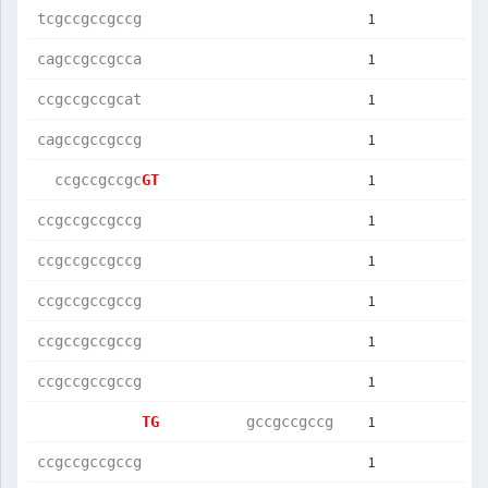
1
tcgccgccgccg
1
cagccgccgcca
1
ccgccgccgcat
1
cagccgccgccg
1
  ccgccgccgc
GT          
1
ccgccgccgccg
1
ccgccgccgccg
1
ccgccgccgccg
1
ccgccgccgccg
1
ccgccgccgccg
1
TG          
gccgccgccg  
1
ccgccgccgccg