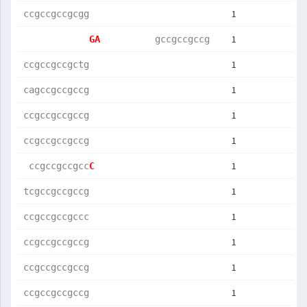
1
ccgccgccgcgg
1
GA          
gccgccgccg  
1
ccgccgccgctg
1
cagccgccgccg
1
ccgccgccgccg
1
ccgccgccgccg
1
 ccgccgccgcc
C           
1
tcgccgccgccg
1
ccgccgccgccc
1
ccgccgccgccg
1
ccgccgccgccg
1
ccgccgccgccg