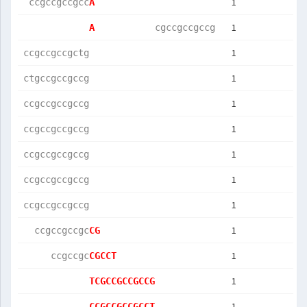
1
 ccgccgccgcc
A           
1
A           
cgccgccgccg 
1
ccgccgccgctg
1
ctgccgccgccg
1
ccgccgccgccg
1
ccgccgccgccg
1
ccgccgccgccg
1
ccgccgccgccg
1
ccgccgccgccg
1
  ccgccgccgc
CG          
1
     ccgccgc
CGCCT       
1
TCGCCGCCGCCG
1
CCGCCGCCGCCT