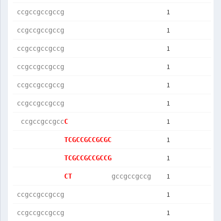
1
ccgccgccgccg
1
ccgccgccgccg
1
ccgccgccgccg
1
ccgccgccgccg
1
ccgccgccgccg
1
ccgccgccgccg
1
 ccgccgccgcc
C           
1
TCGCCGCCGCGC
1
TCGCCGCCGCCG
1
CT          
gccgccgccg  
1
ccgccgccgccg
1
ccgccgccgccg