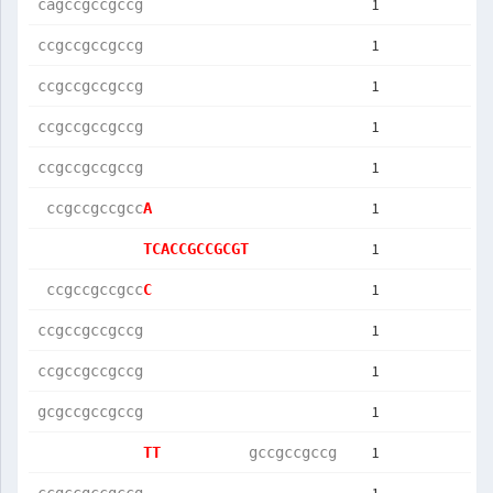
1
cagccgccgccg
1
ccgccgccgccg
1
ccgccgccgccg
1
ccgccgccgccg
1
ccgccgccgccg
1
 ccgccgccgcc
A           
1
TCACCGCCGCGT
1
 ccgccgccgcc
C           
1
ccgccgccgccg
1
ccgccgccgccg
1
gcgccgccgccg
1
TT          
gccgccgccg  