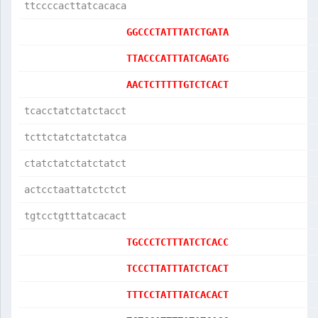
ttccccacttatcacaca
GGCCCTATTTATCTGATA
TTACCCATTTATCAGATG
AACTCTTTTTGTCTCACT
tcacctatctatctacct
tcttctatctatctatca
ctatctatctatctatct
actcctaattatctctct
tgtcctgtttatcacact
TGCCCTCTTTATCTCACC
TCCCTTATTTATCTCACT
TTTCCTATTTATCACACT