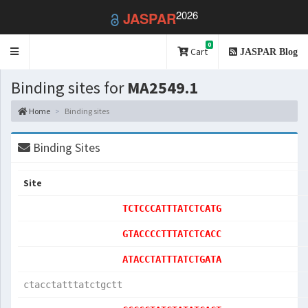
2026
JASPAR
0
Toggle
Cart
JASPAR Blog
navigation
Binding sites for
MA2549.1
Home
Binding sites
Binding Sites
Site
TCTCCCATTTATCTCATG
GTACCCCTTTATCTCACC
ATACCTATTTATCTGATA
ctacctatttatctgctt