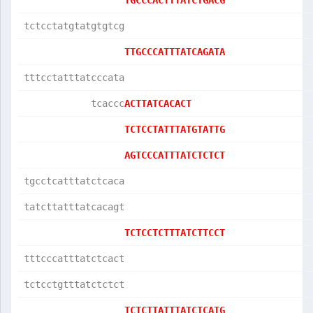
TGCCCACTTTATCTGACG
tctcctatgtatgtgtcg
TTGCCCATTTATCAGATA
tttcctatttatcccata
            tcaccc
ACTTATCACACT      
TCTCCTATTTATGTATTG
AGTCCCATTTATCTCTCT
tgcctcatttatctcaca
tatcttatttatcacagt
TCTCCTCTTTATCTTCCT
tttcccatttatctcact
tctcctgtttatctctct
TCTCTTATTTATCTCATG