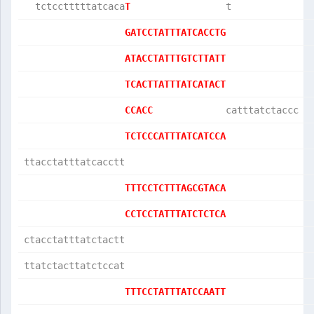
  tctcctttttatcaca
T                 
t              
GATCCTATTTATCACCTG
ATACCTATTTGTCTTATT
TCACTTATTTATCATACT
CCACC             
catttatctaccc  
TCTCCCATTTATCATCCA
ttacctatttatcacctt
TTTCCTCTTTAGCGTACA
CCTCCTATTTATCTCTCA
ctacctatttatctactt
ttatctacttatctccat
TTTCCTATTTATCCAATT