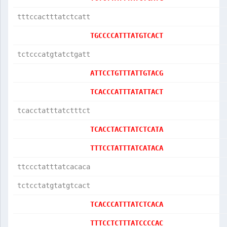
tttccactttatctcatt
TGCCCCATTTATGTCACT
tctcccatgtatctgatt
ATTCCTGTTTATTGTACG
TCACCCATTTATATTACT
tcacctatttatctttct
TCACCTACTTATCTCATA
TTTCCTATTTATCATACA
ttccctatttatcacaca
tctcctatgtatgtcact
TCACCCATTTATCTCACA
TTTCCTCTTTATCCCCAC