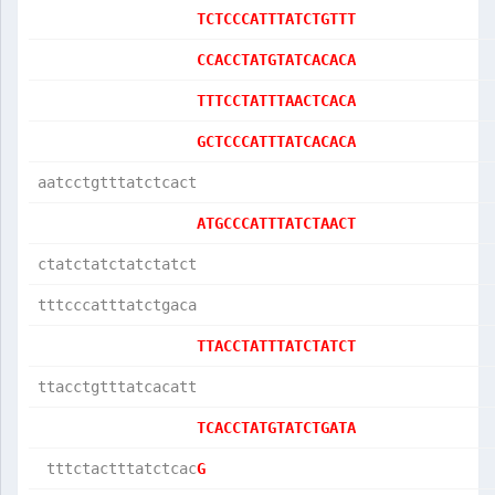
TCTCCCATTTATCTGTTT
CCACCTATGTATCACACA
TTTCCTATTTAACTCACA
GCTCCCATTTATCACACA
aatcctgtttatctcact
ATGCCCATTTATCTAACT
ctatctatctatctatct
tttcccatttatctgaca
TTACCTATTTATCTATCT
ttacctgtttatcacatt
TCACCTATGTATCTGATA
 tttctactttatctcac
G                 