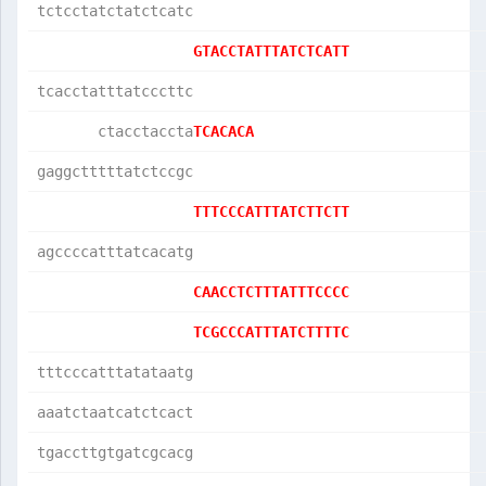
tctcctatctatctcatc
GTACCTATTTATCTCATT
tcacctatttatcccttc
       ctacctaccta
TCACACA           
gaggctttttatctccgc
TTTCCCATTTATCTTCTT
agccccatttatcacatg
CAACCTCTTTATTTCCCC
TCGCCCATTTATCTTTTC
tttcccatttatataatg
aaatctaatcatctcact
tgaccttgtgatcgcacg