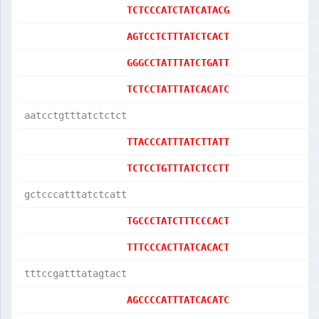
TCTCCCATCTATCATACG
AGTCCTCTTTATCTCACT
GGGCCTATTTATCTGATT
TCTCCTATTTATCACATC
aatcctgtttatctctct
TTACCCATTTATCTTATT
TCTCCTGTTTATCTCCTT
gctcccatttatctcatt
TGCCCTATCTTTCCCACT
TTTCCCACTTATCACACT
tttccgatttatagtact
AGCCCCATTTATCACATC