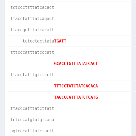
tctcccttttatcacact
ttacctatttatcagact
ttaccgctttatcacatt
     tctcctacttata
TGATT             
tttcccatttatcccatt
GCACCTGTTTATATCACT
ttacctatttgtctcctt
TTTCCTATCTATCACACA
TAGCCCATTTATCTCATG
ttacccatttatcttatt
tctcccatgtatgtcaca
agtcccatttatctactt