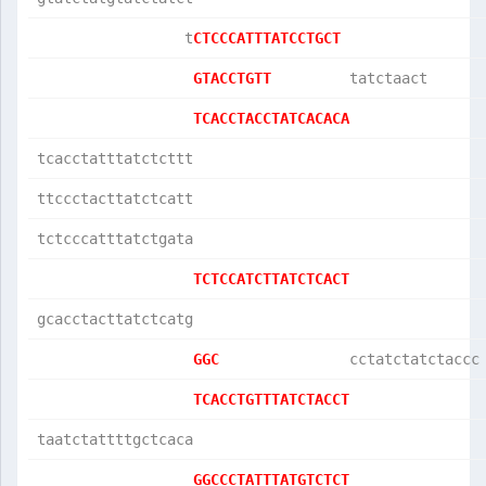
                 t
CTCCCATTTATCCTGCT 
GTACCTGTT         
tatctaact      
TCACCTACCTATCACACA
tcacctatttatctcttt
ttccctacttatctcatt
tctcccatttatctgata
TCTCCATCTTATCTCACT
gcacctacttatctcatg
GGC               
cctatctatctaccc
TCACCTGTTTATCTACCT
taatctattttgctcaca
GGCCCTATTTATGTCTCT