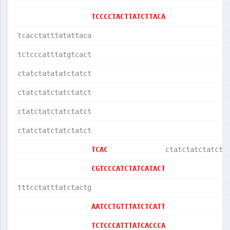
TCCCCTACTTATCTTACA
tcacctatttatattaca
tctcccatttatgtcact
ctatctatatatctatct
ctatctatctatctatct
ctatctatctatctatct
ctatctatctatctatct
TCAC              
ctatctatctatct 
CGTCCCATCTATCATACT
tttcctatttatctactg
AATCCTGTTTATCTCATT
TCTCCCATTTATCACCCA