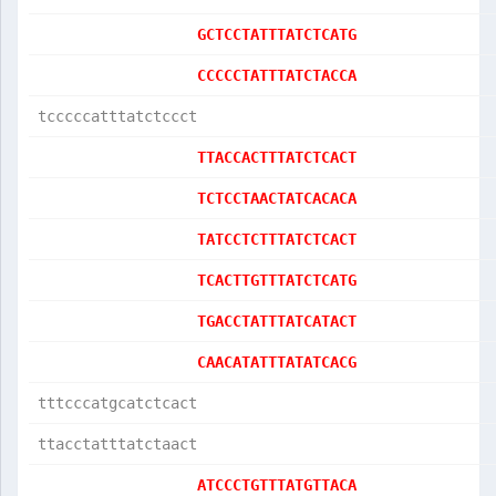
GCTCCTATTTATCTCATG
CCCCCTATTTATCTACCA
tcccccatttatctccct
TTACCACTTTATCTCACT
TCTCCTAACTATCACACA
TATCCTCTTTATCTCACT
TCACTTGTTTATCTCATG
TGACCTATTTATCATACT
CAACATATTTATATCACG
tttcccatgcatctcact
ttacctatttatctaact
ATCCCTGTTTATGTTACA