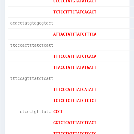
CCCCCTATGTATATCACT
TCTCCTTTCTATCACACT
acacctatgtagcgtact
ATTACTATTTATCTTTCA
ttcccactttatctcatt
TTTCCCATTTATCTCACA
TTACCTATTTATATGATT
tttccagtttatctcatt
TTTCCCATTTATCATATT
TCTCCTCTTTATCTCTCT
    ctccctgtttatct
CCCT              
GGTCTCATTTATCTCACT
TTTCCTATTTATCTGCTC