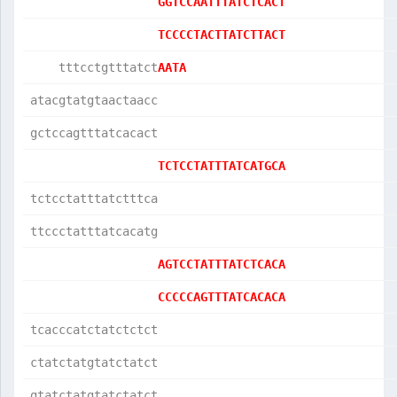
GGTCCAATTTATCTCACT
TCCCCTACTTATCTTACT
    tttcctgtttatct
AATA              
atacgtatgtaactaacc
gctccagtttatcacact
TCTCCTATTTATCATGCA
tctcctatttatctttca
ttccctatttatcacatg
AGTCCTATTTATCTCACA
CCCCCAGTTTATCACACA
tcacccatctatctctct
ctatctatgtatctatct
gtatctatgtatctatct