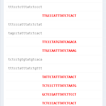
tttcctctttatctccct
TTGCCCATTTATCTCACT
tttcccatttatctctat
tagcctatttatctcact
TTCCCTATGTATCAGACA
TTGCCAATTTATCTAAAG
tctcctgtgtatgtcaca
tttcctatttatctgttt
TATTCTATTTATCTAACT
TCTCCCTTTTATCTAATG
GCTCCGATTTATCTTCCT
TCTCCCACTTATCTCACT