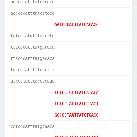
acacctgtttatctcaca
acccccatttatcttaca
AATCCCATTTATCACACC
tctcctatgtatgtcttg
ttacccatttatgacaca
ttacccatttatgacaca
tcacctatttatctctct
atccttatttacctcaag
TCTCCTCTTTATCATATA
TCTCCTATTTATCCTACT
GCCCCTAATTATCTCACC
cctcccatttatgtaaca