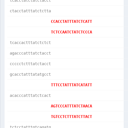
tcacctatctatctacct
ctacctatttatctctta
CCACCTATTTATCTCATT
TCTCCAATCTATCTCCCA
tcaccactttatctctct
agacccatttatctacct
ccccctctttatctacct
gcacctatttatatgcct
TTTCCTATTTATCATATT
acacccatttatctcact
AGTCCCATTTATCTAACA
TGTCCTCTTTATCTTACT
tctcctatttgtcagatg