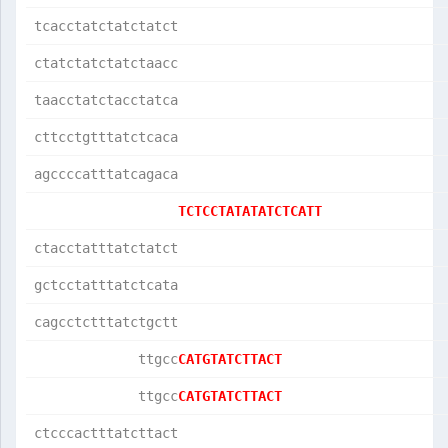
tcacctatctatctatct
ctatctatctatctaacc
taacctatctacctatca
cttcctgtttatctcaca
agccccatttatcagaca
TCTCCTATATATCTCATT
ctacctatttatctatct
gctcctatttatctcata
cagcctctttatctgctt
             ttgcc
CATGTATCTTACT     
             ttgcc
CATGTATCTTACT     
ctcccactttatcttact