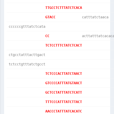
TTGCCTCTTTATCTCACA
GTACC             
catttatctaaca  
ccccccgtttatctcata
CC                
acttatttatcacac
TCTCCTTTCTATCTCACT
ctgcctatttacttgact
tctcctgtttatctgcct
TCTCCCACTTATCTAACT
GTCCCCATTTATGTAACT
GCTCCTATTTATCTCATT
TTTCCCATTTATCTTACT
AACCCTATTTATCACATC