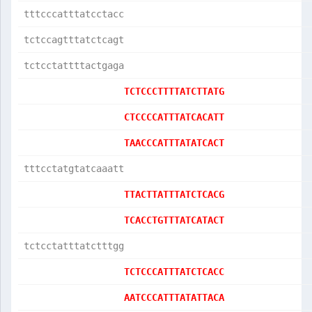
tttcccatttatcctacc
tctccagtttatctcagt
tctcctattttactgaga
TCTCCCTTTTATCTTATG
CTCCCCATTTATCACATT
TAACCCATTTATATCACT
tttcctatgtatcaaatt
TTACTTATTTATCTCACG
TCACCTGTTTATCATACT
tctcctatttatctttgg
TCTCCCATTTATCTCACC
AATCCCATTTATATTACA