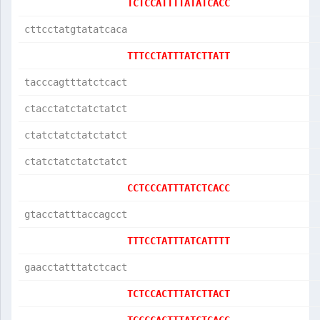
TCTCCATTTTATATCACC
cttcctatgtatatcaca
TTTCCTATTTATCTTATT
tacccagtttatctcact
ctacctatctatctatct
ctatctatctatctatct
ctatctatctatctatct
CCTCCCATTTATCTCACC
gtacctatttaccagcct
TTTCCTATTTATCATTTT
gaacctatttatctcact
TCTCCACTTTATCTTACT