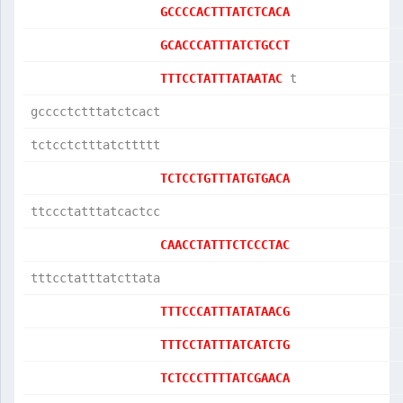
GCCCCACTTTATCTCACA
GCACCCATTTATCTGCCT
TTTCCTATTTATAATAC 
t              
gcccctctttatctcact
tctcctctttatcttttt
TCTCCTGTTTATGTGACA
ttccctatttatcactcc
CAACCTATTTCTCCCTAC
tttcctatttatcttata
TTTCCCATTTATATAACG
TTTCCTATTTATCATCTG
TCTCCCTTTTATCGAACA