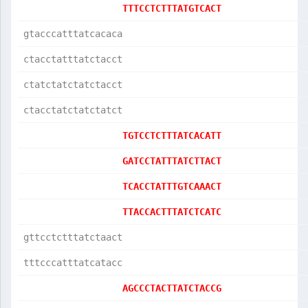
TTTCCTCTTTATGTCACT
gtacccatttatcacaca
ctacctatttatctacct
ctatctatctatctacct
ctacctatctatctatct
TGTCCTCTTTATCACATT
GATCCTATTTATCTTACT
TCACCTATTTGTCAAACT
TTACCACTTTATCTCATC
gttcctctttatctaact
tttcccatttatcatacc
AGCCCTACTTATCTACCG