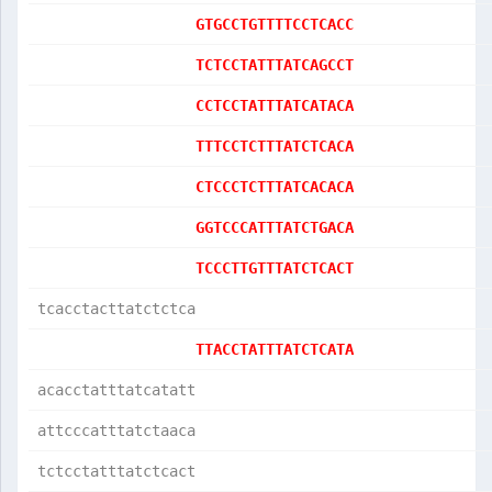
GTGCCTGTTTTCCTCACC
TCTCCTATTTATCAGCCT
CCTCCTATTTATCATACA
TTTCCTCTTTATCTCACA
CTCCCTCTTTATCACACA
GGTCCCATTTATCTGACA
TCCCTTGTTTATCTCACT
tcacctacttatctctca
TTACCTATTTATCTCATA
acacctatttatcatatt
attcccatttatctaaca
tctcctatttatctcact