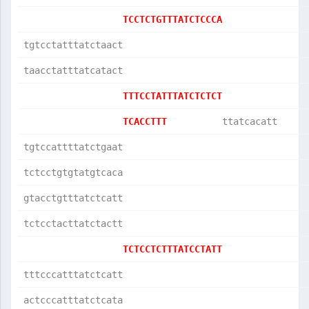
TCCTCTGTTTATCTCCCA
tgtcctatttatctaact
taacctatttatcatact
TTTCCTATTTATCTCTCT
TCACCTTT          
ttatcacatt     
tgtccattttatctgaat
tctcctgtgtatgtcaca
gtacctgtttatctcatt
tctcctacttatctactt
TCTCCTCTTTATCCTATT
tttcccatttatctcatt
actcccatttatctcata