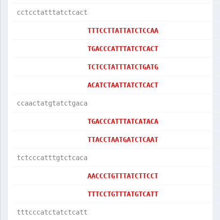
cctcctatttatctcact
TTTCCTTATTATCTCCAA
TGACCCATTTATCTCACT
TCTCCTATTTATCTGATG
ACATCTAATTATCTCACT
ccaactatgtatctgaca
TGACCCATTTATCATACA
TTACCTAATGATCTCAAT
tctcccatttgtctcaca
AACCCTGTTTATCTTCCT
TTTCCTGTTTATGTCATT
tttcccatctatctcatt