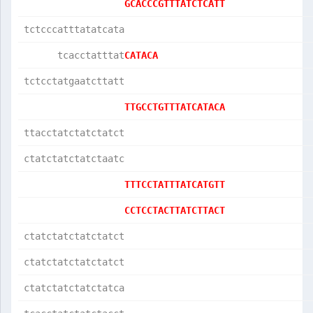
GCACCCGTTTATCTCATT
tctcccatttatatcata
      tcacctatttat
CATACA            
tctcctatgaatcttatt
TTGCCTGTTTATCATACA
ttacctatctatctatct
ctatctatctatctaatc
TTTCCTATTTATCATGTT
CCTCCTACTTATCTTACT
ctatctatctatctatct
ctatctatctatctatct
ctatctatctatctatca