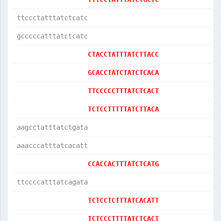
ttccctatttatctcatc
gcccccatttatctcatc
CTACCTATTTATCTTACC
GCACCTATCTATCTCACA
TTCCCCCTTTATCTCACT
TCTCCTTTTTATCTTACA
aagcctatttatctgata
aaacccatttatcacatt
CCACCACTTTATCTCATG
ttccccatttatcagata
TCTCCTCTTTATCACATT
TCTCCCTTTTATCTCACT