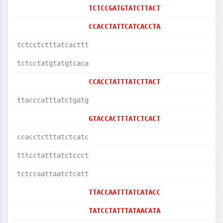
TCTCCGATGTATCTTACT
CCACCTATTCATCACCTA
tctcctctttatcacttt
tctcctatgtatgtcaca
CCACCTATTTATCTTACT
ttacccatttatctgatg
GTACCACTTTATCTCACT
ccacctctttatctcatc
tttcctatttatctccct
tctccaattaatctcatt
TTACCAATTTATCATACC
TATCCTATTTATAACATA